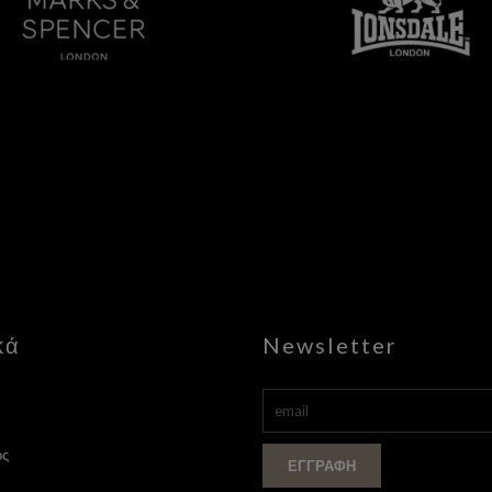
κά
Newsletter
ός
ΕΓΓΡΑΦΉ