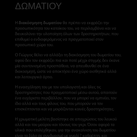
ΔΩΜΑΤΙΟΥ
Η
διακόσμηση δωματίου
θα πρέπει να εκφράζει την
προσωπικότητα του κατοίκου του, να περιλαμβάνει και να
διευκολύνει την υλοποίηση όλων των δραστηριοτήτων, που
επιθυμεί ο ενδιαφερόμενος να πραγματοποιεί στον
προσωπικό χώρο του.
Ο Γιώργος θέλει να αλλάξει τη διακόσμηση του δωματίου του,
αφού δεν τον εκφράζει πια και ποτέ μέχρι στιγμής δεν έκανε
μία συντονισμένη προσπάθεια, να απευθυνθεί σε ένα
διακοσμητή, ώστε να αποκτήσει ένα χώρο αισθητικά αλλά
και λειτουργικά άρτιο.
Η ενασχόληση του με τον υπολογιστή και όλες τις
δραστηριότητες που πραγματοποιεί μέσω αυτού, απαιτούν
ένα ευχάριστο περιβάλλον, που να μπορεί να εμπνέει, τον
ίδιο αλλά και τους φίλους του, που μπορούν να τον
επισκέπτονται και να μοιράζονται κοινές δραστηριότητες.
Η χρωματική μελέτη βασίστηκε σε αποχρώσεις του λευκού
αλλά και του μαύρου και τόνους του γκρι. Όσον αφορά τα
υλικά που επιλέχθηκαν, για την ανακαίνιση του δωματίου
είναι το ξύλο σε συνδυασμό με γυαλί ? καθρέπτη, και