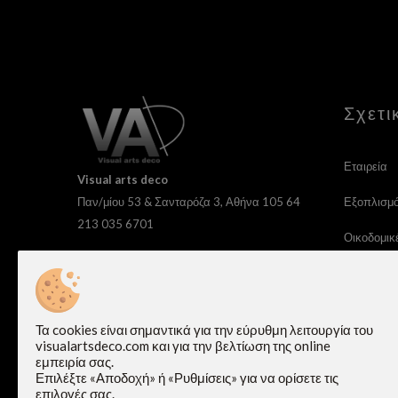
Σχετι
Εταιρεία
Visual
arts deco
Εξοπλισμ
Παν/μίου 53 & Σανταρόζα 3, Αθήνα 105 64
213 035 6701
Οικοδομικέ
6977636086
Διακόσμησ
info@visualartsdeco.com
Σεμινάρια
Τα cookies είναι σημαντικά για την εύρυθμη λειτουργία του
Επικοινων
visualartsdeco.com και για την βελτίωση της online
εμπειρία σας.
Επιλέξτε «Αποδοχή» ή «Ρυθμίσεις» για να ορίσετε τις
Όροι χρήσ
επιλογές σας.