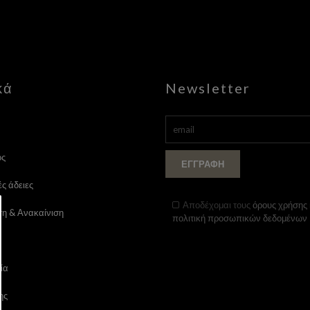
κά
Newsletter
ός
ΕΓΓΡΑΦΉ
ς άδειες
Αποδέχομαι τους
όρους χρήσης
η & Ανακαίνιση
πολιτική προσωπικών δεδομένων
ία
ης